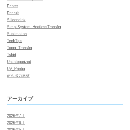
Printer
Recruit
SiliconeInk
SimpliSystem_HeatlessTransfer
Sublimation
TechTips
Toner_Transfer
Tshirt
Uncategorized
UV_Printer
耐久出力素材
アーカイブ
2026年7月
2026年6月
2026年5月