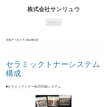
コ
ン
株式会社サンリュウ
テ
ン
ツ
へ
ス
メニュー
キ
ッ
プ
月別アーカイブ:
2014年2月
セラミックトナーシステム
構成
■セラミックトナー転写印刷システム