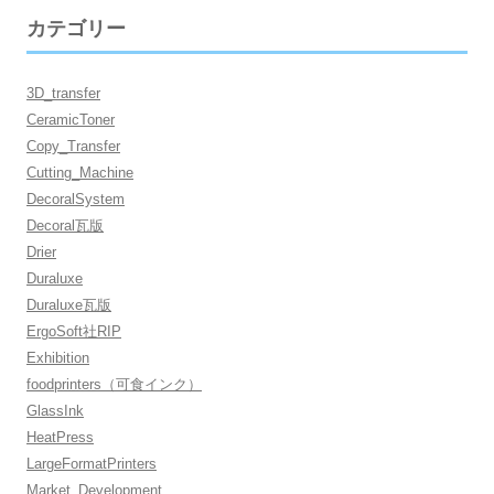
カテゴリー
3D_transfer
CeramicToner
Copy_Transfer
Cutting_Machine
DecoralSystem
Decoral瓦版
Drier
Duraluxe
Duraluxe瓦版
ErgoSoft社RIP
Exhibition
foodprinters（可食インク）
GlassInk
HeatPress
LargeFormatPrinters
Market_Development