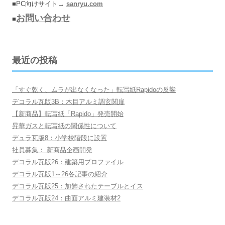
■PC向けサイト→
sanryu.com
お問い合わせ
■
最近の投稿
「すぐ乾く、ムラが出なくなった」転写紙Rapidoの反響
デコラル瓦版3B：木目アルミ調玄関扉
【新商品】転写紙「Rapido」発売開始
昇華ガスと転写紙の関係性について
デュラ瓦版8：小学校階段に設置
社員募集： 新商品企画開発
デコラル瓦版26：建築用プロファイル
デコラル瓦版1～26各記事の紹介
デコラル瓦版25：加飾されたテーブルとイス
デコラル瓦版24：曲面アルミ建装材2