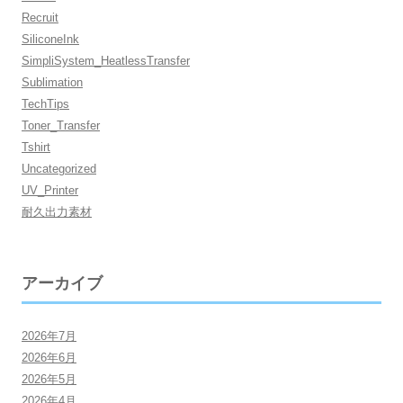
Recruit
SiliconeInk
SimpliSystem_HeatlessTransfer
Sublimation
TechTips
Toner_Transfer
Tshirt
Uncategorized
UV_Printer
耐久出力素材
アーカイブ
2026年7月
2026年6月
2026年5月
2026年4月