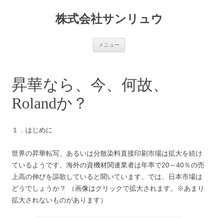
コ
ン
株式会社サンリュウ
テ
ン
ツ
へ
ス
メニュー
キ
ッ
プ
昇華なら、今、何故、
Rolandか？
１．はじめに
世界の昇華転写、あるいは分散染料直接印刷市場は拡大を続け
ているようです。海外の資機材関連業者は年率で20～40％の売
上高の伸びを謳歌していると聞いています。では、日本市場は
どうでしょうか？ （画像はクリックで拡大されます。※あまり
拡大されないものがあります）