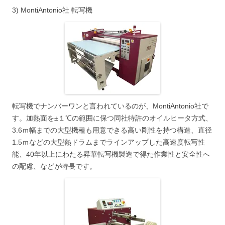
3) MontiAntonio社 転写機
転写機でナンバーワンと言われているのが、MontiAntonio社で
す。加熱面を±１℃の範囲に保つ同社特許のオイルヒータ方式、
3.6ｍ幅までの大型機種も用意できる高い剛性を持つ構造、直径
1.5ｍなどの大型熱ドラムまでラインアップした高速度転写性
能、40年以上にわたる昇華転写機製造で得た作業性と安全性へ
の配慮、などが特長です。