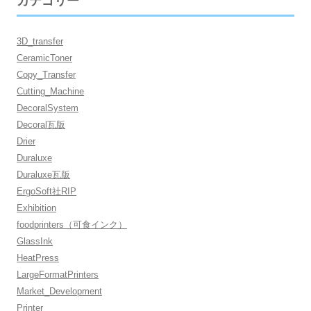
カテゴリー
3D_transfer
CeramicToner
Copy_Transfer
Cutting_Machine
DecoralSystem
Decoral瓦版
Drier
Duraluxe
Duraluxe瓦版
ErgoSoft社RIP
Exhibition
foodprinters（可食インク）
GlassInk
HeatPress
LargeFormatPrinters
Market_Development
Printer