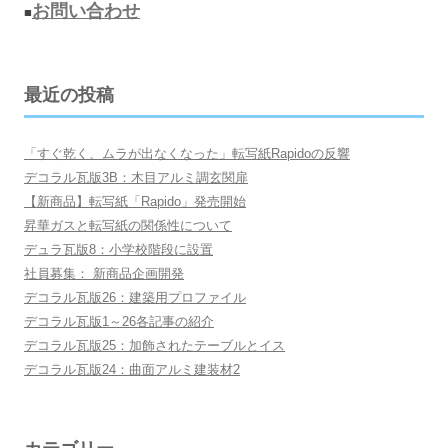
お問い合わせ
■
最近の投稿
「すぐ乾く、ムラが出なくなった」転写紙Rapidoの反響
デコラル瓦版3B：木目アルミ調玄関扉
【新商品】転写紙「Rapido」発売開始
昇華ガスと転写紙の関係性について
デュラ瓦版8：小学校階段に設置
社員募集： 新商品企画開発
デコラル瓦版26：建築用プロファイル
デコラル瓦版1～26各記事の紹介
デコラル瓦版25：加飾されたテーブルとイス
デコラル瓦版24：曲面アルミ建装材2