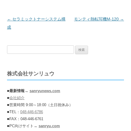
投
←
セラミックトナーシステム構
モンティ熱転写機M-120
→
稿
成
ナ
ビ
検
ゲ
索:
ー
シ
株式会社サンリュウ
ョ
ン
■
最新情報→
sanryunews.com
■
会社紹介
■営業時間 9:00～18:00（土日祝休み）
■TEL：
048-446-6786
■FAX：048-446-6761
■PC向けサイト→
sanryu.com