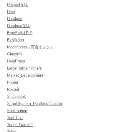
Decoral瓦版
Drier
Duraluxe
Duraluxe瓦版
ErgoSoft社RIP
Exhibition
foodprinters（可食インク）
GlassInk
HeatPress
LargeFormatPrinters
Market_Development
Printer
Recruit
SiliconeInk
SimpliSystem_HeatlessTransfer
Sublimation
TechTips
Toner_Transfer
Tshirt