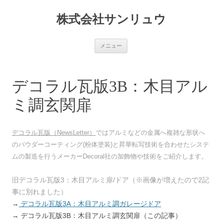
コ
ン
株式会社サンリュウ
テ
ン
ツ
へ
ス
メニュー
キ
ッ
プ
デコラル瓦版3B：木目アル
ミ調玄関扉
デコラル瓦版（NewsLetter）
ではアルミなどの金属へ複雑な形状へ
のパウダーコーティング(粉体塗装)と昇華転写技術を合わせたシステ
ムの製造を行うメーカーDecoral社の加飾物や技術をご紹介します。
旧デコラル瓦版3：木目アルミ扉/ドア（※画像が増えたので2記
事に別れました）
→
デコラル瓦版3A：木目アルミ調ガレージドア
→ デコラル瓦版3B：木目アルミ調玄関扉（この記事）