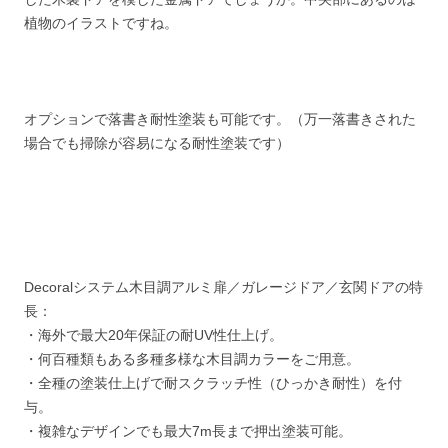
植物のイラストですね。
オプションで落書き耐性塗装も可能です。（万一落書きされた
場合でも掃除が容易になる耐性塗装です）
Decoralシステム木目調アルミ扉／ガレージドア／玄関ドアの特
長：
・海外で最大20年保証の耐UV性仕上げ。
・何百種類もある多種多様な木目調カラーをご用意。
・全種の塗装仕上げで耐スクラッチ性（ひっかき耐性）を付
与。
・複雑なデザインでも最大7m長まで押出塗装可能。