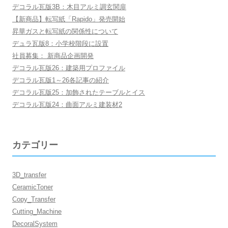
デコラル瓦版3B：木目アルミ調玄関扉
【新商品】転写紙「Rapido」発売開始
昇華ガスと転写紙の関係性について
デュラ瓦版8：小学校階段に設置
社員募集： 新商品企画開発
デコラル瓦版26：建築用プロファイル
デコラル瓦版1～26各記事の紹介
デコラル瓦版25：加飾されたテーブルとイス
デコラル瓦版24：曲面アルミ建装材2
カテゴリー
3D_transfer
CeramicToner
Copy_Transfer
Cutting_Machine
DecoralSystem