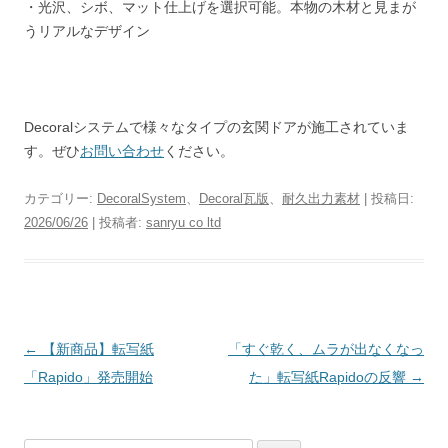
・光沢、シボ、マット仕上げを選択可能。本物の木材と見まが
うリアルなデザイン
Decoralシステムで様々なタイプの玄関ドアが施工されていま
す。ぜひ
お問い合わせ
ください。
カテゴリー:
DecoralSystem
、
Decoral瓦版
、
耐久出力素材
| 投稿日:
2026/06/26
|
投稿者:
sanryu co ltd
投
←
【新商品】転写紙
「すぐ乾く、ムラが出なくなっ
稿
「Rapido」発売開始
た」転写紙Rapidoの反響
→
ナ
ビ