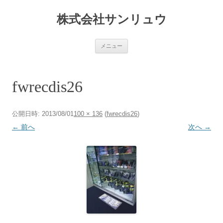
コ
ン
株式会社サンリュウ
テ
ン
ツ
へ
ス
メニュー
キ
ッ
プ
fwrecdis26
公開日時:
2013/08/01
100 × 136
(
fwrecdis26
)
← 前へ
次へ →