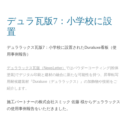
デュラ瓦版7：小学校に設
置
デュララックス瓦版7：小学校に設置されたDuraluxe看板（使
用事例報告）
デュララックス瓦版（NewsLetter）
ではパウダーコーティング(粉体
塗装)でデジタル印刷と建材の融合に新たな可能性を持つ、昇華転写
用耐候建装材『Duraluxe（デュララックス）』の加飾物や技術をご
紹介します。
施工パートナーの株式会社スミック 佐藤 様からデュララックス
の使用事例報告をいただきました。