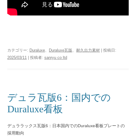
カテゴリー:
Duraluxe
、
Duraluxe瓦版
、
耐久出力素材
| 投稿日:
2025/03/11
|
投稿者:
sanryu co ltd
デュラ瓦版6：国内での
Duraluxe看板
デュララックス瓦版6：日本国内でのDuraluxe看板プレートの
採用動向