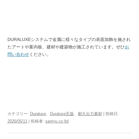
DURALUXEシステムで金属に様々なタイプの表面加飾を施され
たアートや案内板、建材や建築物が施工されています。ぜひ
お
問い合わせ
ください。
カテゴリー:
Duraluxe
、
Duraluxe瓦版
、
耐久出力素材
| 投稿日:
2026/05/11
|
投稿者:
sanryu co ltd