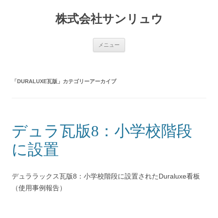
コ
ン
株式会社サンリュウ
テ
ン
ツ
へ
ス
メニュー
キ
ッ
プ
「
DURALUXE瓦版
」カテゴリーアーカイブ
デュラ瓦版8：小学校階段
に設置
デュララックス瓦版8：小学校階段に設置されたDuraluxe看板
（使用事例報告）