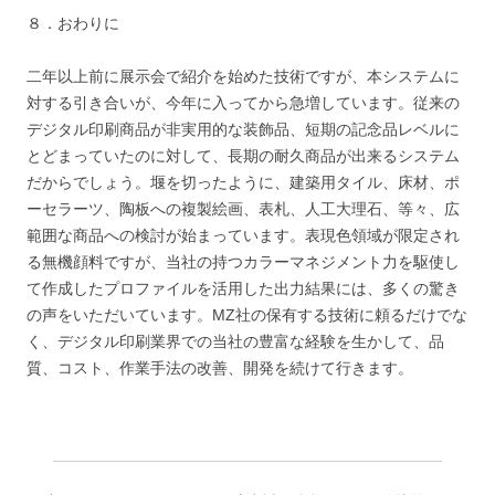
８．おわりに
二年以上前に展示会で紹介を始めた技術ですが、本システムに
対する引き合いが、今年に入ってから急増しています。従来の
デジタル印刷商品が非実用的な装飾品、短期の記念品レベルに
とどまっていたのに対して、長期の耐久商品が出来るシステム
だからでしょう。堰を切ったように、建築用タイル、床材、ポ
ーセラーツ、陶板への複製絵画、表札、人工大理石、等々、広
範囲な商品への検討が始まっています。表現色領域が限定され
る無機顔料ですが、当社の持つカラーマネジメント力を駆使し
て作成したプロファイルを活用した出力結果には、多くの驚き
の声をいただいています。MZ社の保有する技術に頼るだけでな
く、デジタル印刷業界での当社の豊富な経験を生かして、品
質、コスト、作業手法の改善、開発を続けて行きます。