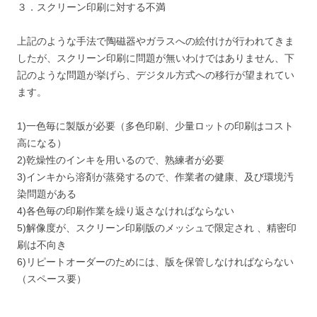
３．スクリーン印刷に対する不満
上記のような手法で陶磁器やガラスへの絵付けが行われてきま
したが、スクリーン印刷に問題が無いわけではありません、下
記のような問題が挙げら、デジタル方式への移行が望まれてい
ます。
1)一色毎に製版が必要（多色印刷、少量ロットの印刷はコスト
高になる）
2)乾燥性のインキを用いるので、熟練者が必要
3)インキから溶剤が蒸発するので、作業者の健康、及び環境汚
染問題がある
4)各色毎の印刷作業を繰り返さなければならない
5)解像度が、スクリーン印刷版のメッシュで限定され 、精密印
刷は不向き
6)リピートオーダーのためには、版を保管しなければならない
（スペース要）