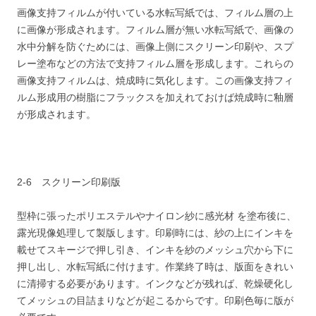
画像支持フィルムが付いている水転写紙では、フィルム層の上
に画像が形成されます。フィルム層が無い水転写紙で、画像の
水中分解を防ぐためには、画像上側にスクリーン印刷や、スプ
レー塗布などの方法で支持フィルム層を形成します。これらの
画像支持フィルムは、焼成時に気化します。この画像支持フィ
ルム形成用の樹脂にフラックスを加えれておけば焼成時に釉層
が形成されます。
2-6 スクリーン印刷版
型枠に張ったポリエステルやナイロン紗に感光材 を塗布後に、
露光現像処理して製版します。印刷時には、紗の上にインキを
載せてスキージで押し引き、インキを紗のメッシュ穴から下に
押し出し、水転写紙に付けます。作業終了時は、版面をきれい
に清掃する必要があります。インクなどが残れば、乾燥硬化し
てメッシュの目詰まりなどが起こるからです。印刷色毎に版が