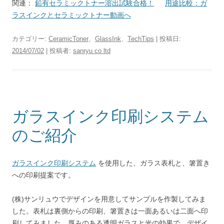
関連：
鉛有セラミックトナー溶出試験合格！
用途比較：ガ
ラスインクとセラミックトナー動画へ
カテゴリー:
CeramicToner
、
GlassInk
、
TechTips
| 投稿日:
2014/07/02
|
投稿者:
sanryu co ltd
ガラスインク印刷システム
のご紹介
ガラスインク印刷システム
を使用した、ガラス表札と、箸置き
への印刷提案です。
(株)サンリュウでデザインを用意してサンプルを作製してみま
した。表札は裏側からの印刷、箸置きは一面あるいは二面へ印
刷してみました。厚みのある透明ガラスと光の効果で、デザイ