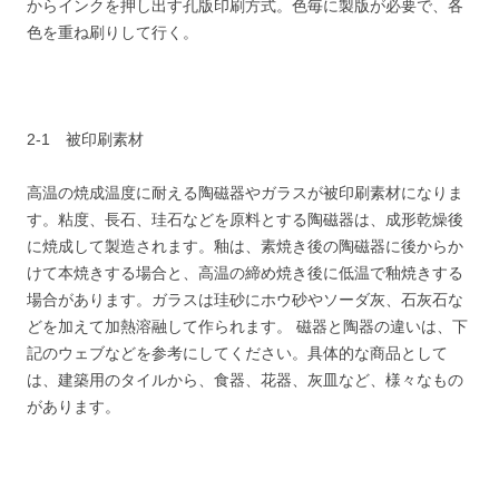
からインクを押し出す孔版印刷方式。色毎に製版が必要で、各
色を重ね刷りして行く。
2-1 被印刷素材
高温の焼成温度に耐える陶磁器やガラスが被印刷素材になりま
す。粘度、長石、珪石などを原料とする陶磁器は、成形乾燥後
に焼成して製造されます。釉は、素焼き後の陶磁器に後からか
けて本焼きする場合と、高温の締め焼き後に低温で釉焼きする
場合があります。ガラスは珪砂にホウ砂やソーダ灰、石灰石な
どを加えて加熱溶融して作られます。 磁器と陶器の違いは、下
記のウェブなどを参考にしてください。具体的な商品として
は、建築用のタイルから、食器、花器、灰皿など、様々なもの
があります。