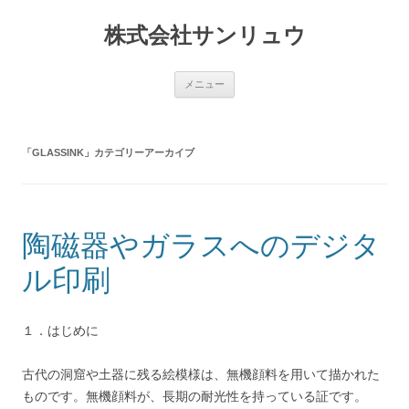
コ
ン
株式会社サンリュウ
テ
ン
ツ
へ
ス
メニュー
キ
ッ
プ
「
GLASSINK
」カテゴリーアーカイブ
陶磁器やガラスへのデジタ
ル印刷
１．はじめに
古代の洞窟や土器に残る絵模様は、無機顔料を用いて描かれた
ものです。無機顔料が、長期の耐光性を持っている証です。