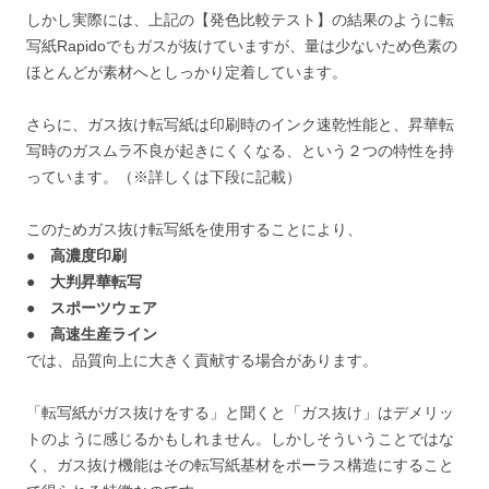
しかし実際には、上記の【発色比較テスト】の結果のように転
写紙Rapidoでもガスが抜けていますが、量は少ないため色素の
ほとんどが素材へとしっかり定着しています。
さらに、ガス抜け転写紙は印刷時のインク速乾性能と、昇華転
写時のガスムラ不良が起きにくくなる、という２つの特性を持
っています。（※詳しくは下段に記載）
このためガス抜け転写紙を使用することにより、
● 高濃度印刷
● 大判昇華転写
● スポーツウェア
● 高速生産ライン
では、品質向上に大きく貢献する場合があります。
「転写紙がガス抜けをする」と聞くと「ガス抜け」はデメリッ
トのように感じるかもしれません。しかしそういうことではな
く、ガス抜け機能はその転写紙基材をポーラス構造にすること