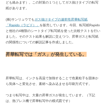
ども絡みます）。この対策の１つとしてガス抜けタイプの転写
紙があります。
(株)サンリュウでも
ガス抜けタイプの速乾性昇華転写紙
「Rapido（ラピド）」
を販売しています。今回、転写紙Rapido
と他社の4種類のシートタイプ転写紙を使った比較テストを行い
ました。そのテスト結果も解説に交えつつ、昇華ガスと転写紙
の関係性についての解説記事を作成しました。
昇華転写では「ガス」が発生している。
昇華転写は、インクを高温で加熱することで色素粒子を固体か
ら気体へと変化させ、素材へ染み込ませる印刷方式です。
つまり転写中は、大量の昇華ガスが発生しています。（下記
は、熱プレス機で昇華転写中の模式図です）