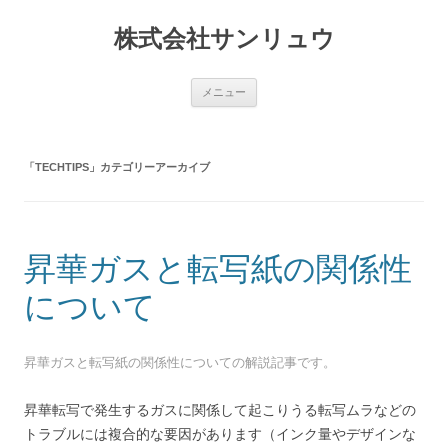
コ
ン
株式会社サンリュウ
テ
ン
ツ
へ
ス
メニュー
キ
ッ
プ
「
TECHTIPS
」カテゴリーアーカイブ
昇華ガスと転写紙の関係性
について
昇華ガスと転写紙の関係性についての解説記事です。
昇華転写で発生するガスに関係して起こりうる転写ムラなどの
トラブルには複合的な要因があります（インク量やデザインな