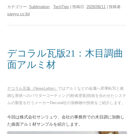
カテゴリー:
Sublimation
、
TechTips
| 投稿日:
2026/06/11
|
投稿者:
sanryu co ltd
デコラル瓦版21：木目調曲
面アルミ材
デコラル瓦版（NewsLetter）
ではアルミなどの金属へ昇華転写と複
雑な形状へのパウダーコーティング(粉体塗装)技術を合わせたシステ
ムの製造を行うメーカーDecoral社の加飾物や技術をご紹介します。
今回は株式会社サンリュウ、会社の事務所での木目調に加飾し
た曲面アルミ材サンプルを紹介します。