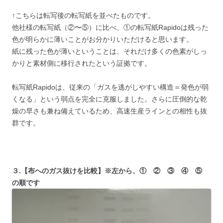
↑こちらは転写後の転写紙を並べたものです。
他社様の転写紙（②〜⑤）に比べ、①の転写紙Rapidoは残った
色が明らかに薄いことがお分かりいただけると思います。
紙に残った色が薄いということは、それだけ多くの色素がしっ
かりと素材側に移行されたという証拠です。
転写紙Rapidoは、従来の「ガスを逃がしやすい構造＝発色が弱
くなる」という弱点を完全に克服しました。さらに圧倒的な乾
燥の早さも兼ね備えているため、高速生産ラインとの相性も抜
群です。
３.【布へのガス抜けを比較】※左から、① ② ③ ④ ⑤
の順です