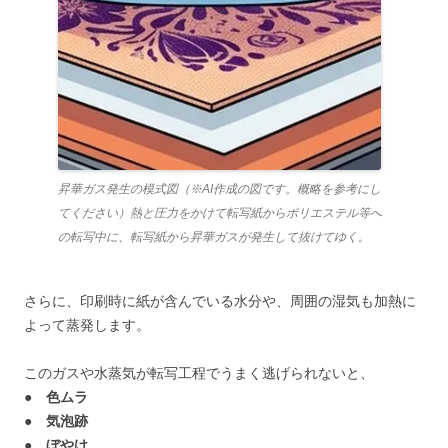
昇華ガス発生の模式図（※AI作成の図です。概略を参考にし
てください）熱と圧力をかけて転写紙からポリエステル等へ
の転写中に、転写紙から昇華ガスが発生して抜けてゆく。
さらに、印刷時に紙が含んでいる水分や、周囲の湿気も加熱に
よって蒸発します。
このガスや水蒸気が転写工程でうまく逃げられないと、
● 色ムラ
● 気泡跡
● ぼやけ