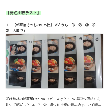
【発色比較テスト】
１．【転写物そのものの比較】 ※左から、① ② ③ ④
⑤ の順です
①は弊社の転写紙Rapido
（ガス抜けタイプの昇華転写紙）を
用いて転写したもので、②～⑤は他社様の転写紙を用いて転写