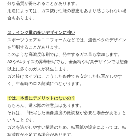
分な品質が得られることがあります。
用途によっては、ガス抜け性能の恩恵をあまり感じられない場
合もあります。
２．インク量の多いデザインに強い
スポーツウェアやユニフォームなどでは、濃色ベタのデザイン
を印刷することがあります。
このような高濃度印刷では、発生するガス量も増加します。
A3やA4サイズの昇華転写でも、全面柄や写真デザインでは想像
以上に多くのガスが発生します。
ガス抜けタイプは、こうした条件でも安定した転写がしやす
く、生産時のロス削減につながります。
では、本当にデメリットはないの？
もちろん、選ぶ際の注意点はあります。
それは、『転写した画像濃度の微調整が必要な場合がある』と
いうことです。
ガスを逃がしやすい構造のため、転写紙や設定によっては、転
写濃度が不足する場合があります。