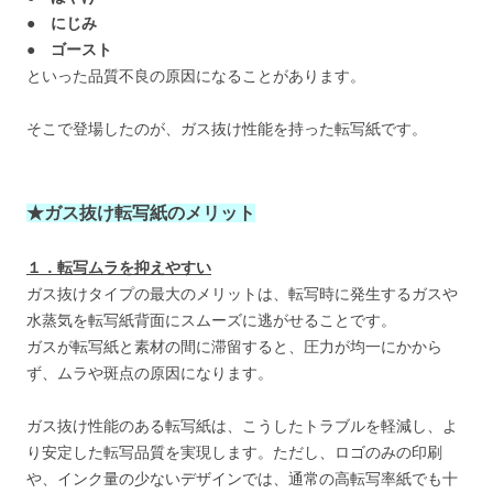
● にじみ
● ゴースト
といった品質不良の原因になることがあります。
そこで登場したのが、ガス抜け性能を持った転写紙です。
★ガス抜け転写紙のメリット
１．転写ムラを抑えやすい
ガス抜けタイプの最大のメリットは、転写時に発生するガスや
水蒸気を転写紙背面にスムーズに逃がせることです。
ガスが転写紙と素材の間に滞留すると、圧力が均一にかから
ず、ムラや斑点の原因になります。
ガス抜け性能のある転写紙は、こうしたトラブルを軽減し、よ
り安定した転写品質を実現します。ただし、ロゴのみの印刷
や、インク量の少ないデザインでは、通常の高転写率紙でも十