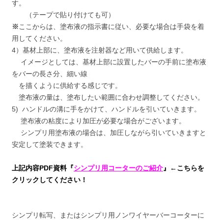
す。
（テープで貼り付けても可）
※
ここからは、塗布液の指示書に従い、必要な場合は手袋を着
用してください。
4）基材上部に、塗布液を注射器など用いて供給します。
イメージとしては、基材上部に設置したバーの手前に塗布液
をバーの長さ分、細い線
を描くように供給する感じです。
塗布液の量は、塗布したい範囲に合わせ調整してください。
5) ハンドルの溝に手をかけて、ハンドルを引いていきます。
塗布液の粘度により加圧が必要な場合がございます。
シンプリ用塗布液の場合は、加圧しながら引いていきますと
安定して塗装できます。
上記内容PDF
資料『
シンプリ用コーターのご紹介
』←こちらを
クリックしてください！
シンプリ転写、またはシンプリ用ノンワイヤーバーコーターに