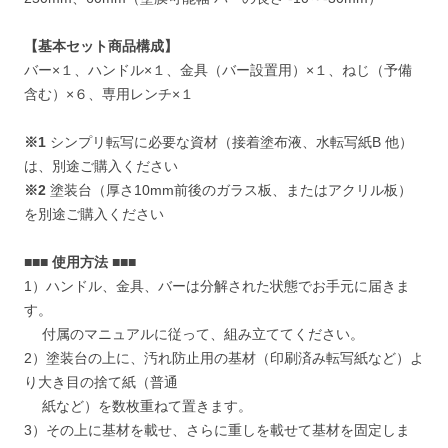
【基本セット商品構成】
バー×１、ハンドル×１、金具（バー設置用）×１、ねじ（予備
含む）×６、専用レンチ×１
※1
シンプリ転写に必要な資材（接着塗布液、水転写紙B 他）
は、別途ご購入ください
※2
塗装台（厚さ10mm前後のガラス板、またはアクリル板）
を別途ご購入ください
■■■ 使用方法 ■■■
1）ハンドル、金具、バーは分解された状態でお手元に届きま
す。
付属のマニュアルに従って、組み立ててください。
2）塗装台の上に、汚れ防止用の基材（印刷済み転写紙など）よ
り大き目の捨て紙（普通
紙など）を数枚重ねて置きます。
3）その上に基材を載せ、さらに重しを載せて基材を固定しま