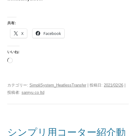
共有:
X
Facebook
いいね:
読
み
込
み
カテゴリー:
SimpliSystem_HeatlessTransfer
| 投稿日:
2021/02/26
|
中…
投稿者:
sanryu co ltd
シンプリ用コーター紹介動