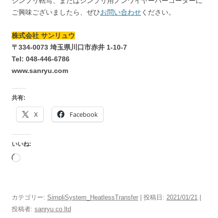
シンプリ転写、またはシンプリ用ノンワイヤーバーコーターに
ご興味ございましたら、ぜひ
お問い合わせ
ください。
株式会社 サンリュウ
〒334-0073 埼玉県川口市赤井 1-10-7
Tel: 048-446-6786
www.sanryu.com
共有:
X
Facebook
いいね:
読
み
込
み
カテゴリー:
SimpliSystem_HeatlessTransfer
| 投稿日:
2021/01/21
|
中…
投稿者:
sanryu co ltd