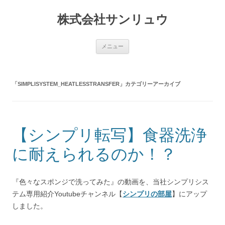
コ
ン
株式会社サンリュウ
テ
ン
ツ
へ
ス
メニュー
キ
ッ
プ
「
SIMPLISYSTEM_HEATLESSTRANSFER
」カテゴリーアーカイブ
【シンプリ転写】食器洗浄
に耐えられるのか！？
『色々なスポンジで洗ってみた』の動画を、当社シンプリシス
テム専用紹介Youtubeチャンネル【
シンプリの部屋
】にアップ
しました。