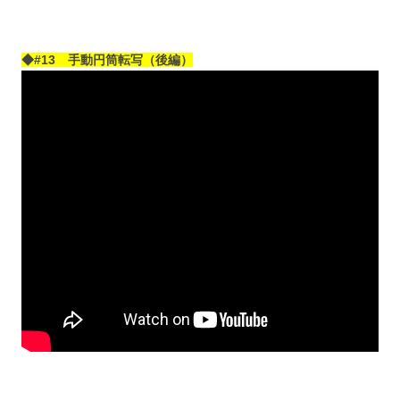
◆#13 手動円筒転写（後編）