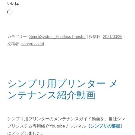
いいね:
読
み
込
み
カテゴリー:
SimpliSystem_HeatlessTransfer
| 投稿日:
2021/03/26
|
中…
投稿者:
sanryu co ltd
シンプリ用プリンター メ
ンテナンス紹介動画
シンプリ用プリンターのメンテナンスガイド動画を、当社シン
プリシステム専用紹介Youtubeチャンネル【
シンプリの部屋
】
にアップしました。