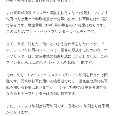
印刷・転写作業と並行処理させられます。
また事業成功等でシステム増設をしたくなった際は、シンプリ
転写の方は元々の印刷速度が十分早いため、転写機だけの増設
で済みます。増設費用はUV印刷の場合の1/7程度になります。
この点もUVフラットベッドプリンターよりも有利です。
さて、冒頭に記した「他にどのような仕事をしたいのか」で
す。シンプリ転写のシステムで、画像を形成するための白トナ
ープリンターは、濃色生地の画像形成には欠かせません。この
プリンタがあれば濃色地Tシャツへの印刷が可能です。
それに対し、UVインクのシステムでTシャツ印刷を行うのは困
難です。円筒物転写に用いる接着液でなく、濃色生地用の転写
紙を用いる必要はありますが、Tシャツ印刷の仕事を考慮する
なら白トナープリンターは力強い味方です。
また、シンプリ印刷は転写印刷です。直接のUV印刷よりは手間
がかかります。