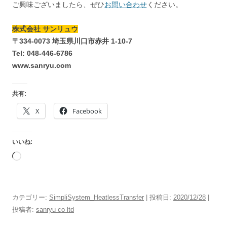
ご興味ございましたら、ぜひ
お問い合わせ
ください。
株式会社 サンリュウ
〒334-0073 埼玉県川口市赤井 1-10-7
Tel: 048-446-6786
www.sanryu.com
共有:
X
Facebook
いいね:
読
み
込
み
カテゴリー:
SimpliSystem_HeatlessTransfer
| 投稿日:
2020/12/28
|
中…
投稿者:
sanryu co ltd