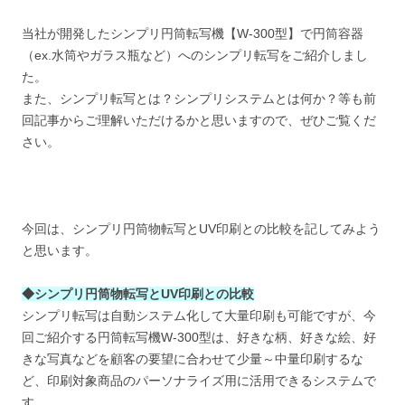
当社が開発したシンプリ円筒転写機【W-300型】で円筒容器
（ex.水筒やガラス瓶など）へのシンプリ転写をご紹介しまし
た。
また、シンプリ転写とは？シンプリシステムとは何か？等も前
回記事からご理解いただけるかと思いますので、ぜひご覧くだ
さい。
今回は、シンプリ円筒物転写とUV印刷との比較を記してみよう
と思います。
◆シンプリ円筒物転写とUV印刷との比較
シンプリ転写は自動システム化して大量印刷も可能ですが、今
回ご紹介する円筒転写機W-300型は、好きな柄、好きな絵、好
きな写真などを顧客の要望に合わせて少量～中量印刷するな
ど、印刷対象商品のパーソナライズ用に活用できるシステムで
す。