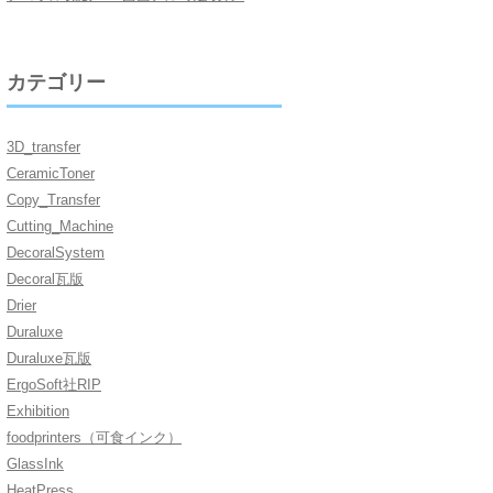
カテゴリー
3D_transfer
CeramicToner
Copy_Transfer
Cutting_Machine
DecoralSystem
Decoral瓦版
Drier
Duraluxe
Duraluxe瓦版
ErgoSoft社RIP
Exhibition
foodprinters（可食インク）
GlassInk
HeatPress