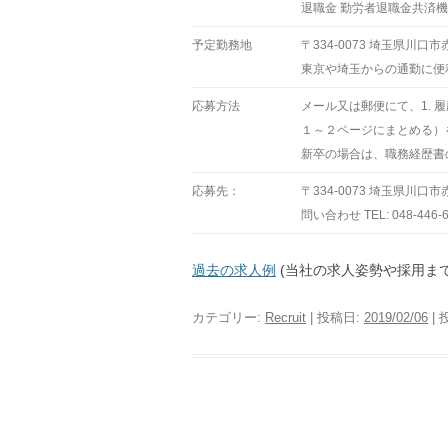
退職金 勤労者退職金共済
予定勤務地
〒334-0073 埼玉県川
東京や埼玉からの通勤に便
応募方法
メール又は郵便にて、1. 履
１～２ページにまとめる）
新卒の場合は、職務経歴書
応募先：
〒334-0073 埼玉県川口
問い合わせ TEL: 048-446
過去の求人例
(当社の求人姿勢や採用ま
カテゴリー:
Recruit
| 投稿日:
2019/02/06
|