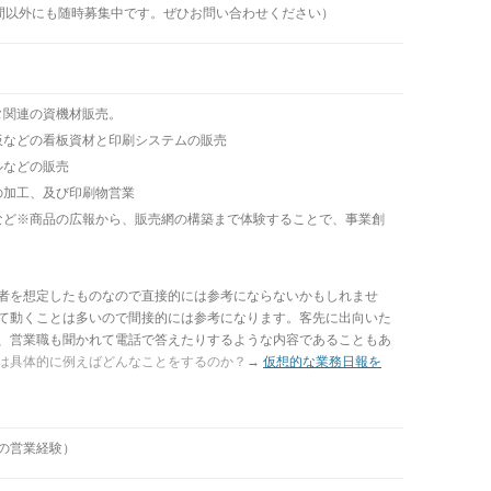
募集期間以外にも随時募集中です。
ぜひお問い合わせください）
ンタ関連の資機材販売。
ミ板などの看板資材と印刷システムの販売
ルなどの販売
ての加工、及び印刷物営業
販売など※商品の広報から、販売網の構築まで体験することで、事業創
者を想定したものなので直接的には参考にならないかもしれませ
て動くことは多いので間接的には参考になります。客先に出向いた
、営業職も聞かれて電話で答えたりするような内容であることもあ
は具体的に例えばどんなことをするのか？
→
仮想的な業務日報を
の営業経験）