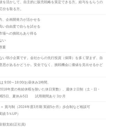
験を活かして、自主的に販売戦略を策定できる方。給与をもらうの
応分を取る方。
グ力、企画開発力が活かせる
、高い自由度で自らを試せる
外市場への挑戦もあり得る
ない
尊重
ない弱小企業です。会社からの先行投資（保障）を多く望まず、自
意思があるかどうか。安全でなく、挑戦機会に価値を見出せるかど
9:00～18:00/お昼休み1時間、
（2018年度の有給休暇を除いた休日実数）、週休２日制（土・日・
休暇5日、夏休み5日 試用期間あり 3か月
月 ＋ 賞与制（2024年度3月期 実績5か月）歩合制など相談可
実績 5％UP）
額支給(正社員)