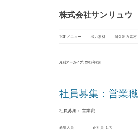
コ
ン
テ
株式会社サンリュウ
ン
ツ
へ
ス
キ
ッ
TOPメニュー
出力素材
耐久出力素材
プ
月別アーカイブ:
2019年2月
社員募集：営業職
社員募集： 営業職
募集人員
正社員 １名