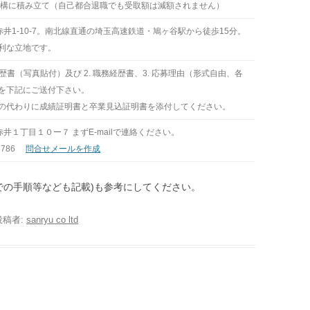
機構に積み立て（自己都合退職でも受取額は減額されません）
口市赤井1-10-7。南北線直通の埼玉高速鉄道・鳩ヶ谷駅から徒歩15分。
利な立地です。
歴書（写真貼付）及び 2. 職務経歴書、3. 応募理由（形式自由、各
を下記にご送付下さい。
の代わりに成績証明書と卒業見込証明書を添付してください。
市赤井１丁目１０ー７ まずE-mailで連絡ください。
-6786
問合せメールを作成
での手順等なども記載)も参考にしてください。
投稿者:
sanryu co ltd