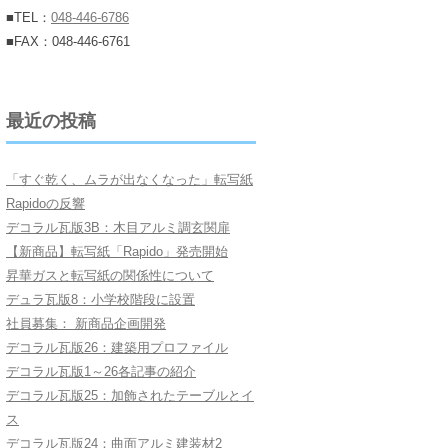
■TEL：
048-446-6786
■FAX：048-446-6761
最近の投稿
「すぐ乾く、ムラが出なくなった」転写紙
Rapidoの反響
デコラル瓦版3B：木目アルミ調玄関扉
【新商品】転写紙「Rapido」発売開始
昇華ガスと転写紙の関係性について
デュラ瓦版8：小学校階段に設置
社員募集： 新商品企画開発
デコラル瓦版26：建築用プロファイル
デコラル瓦版1～26各記事の紹介
デコラル瓦版25：加飾されたテーブルとイ
ス
デコラル瓦版24：曲面アルミ建装材2