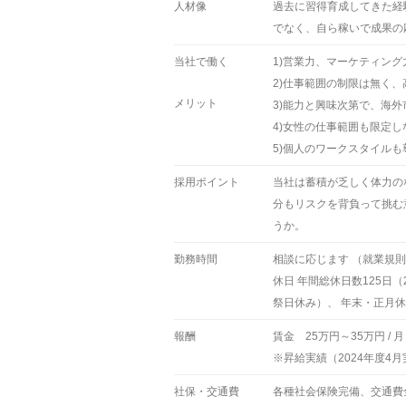
人材像
過去に習得育成してきた経
でなく、自ら稼いで成果の
当社で働く
1)営業力、マーケティン
2)仕事範囲の制限は無く
メリット
3)能力と興味次第で、海
4)女性の仕事範囲も限定し
5)個人のワークスタイルも
採用ポイント
当社は蓄積が乏しく体力の
分もリスクを背負って挑む
うか。
勤務時間
相談に応じます （就業規則は 
休日 年間総休日数125日
祭日休み）、 年末・正月
報酬
賃金 25万円～35万円 / 
※昇給実績（2024年度4月
社保・交通費
各種社会保険完備、交通費全