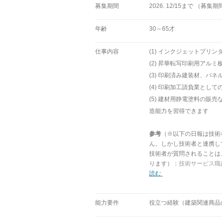
募集期間
2026. 12/15まで （
年齢
30～65才
仕事内容
(1) インクジェットプリ
(2) 昇華転写印刷用アル
(3) 印刷済み建装材、パネ
(4) 印刷加工請負業とし
(5) 建材用静電塗料の
造
能力を習得できます
参考
（※以下の日報は技術
ん。しかし技術者と連携し
技術者が質問されることは
ります）：
技術サービス職
読む
能力要件
役立つ経験（建築関連商品