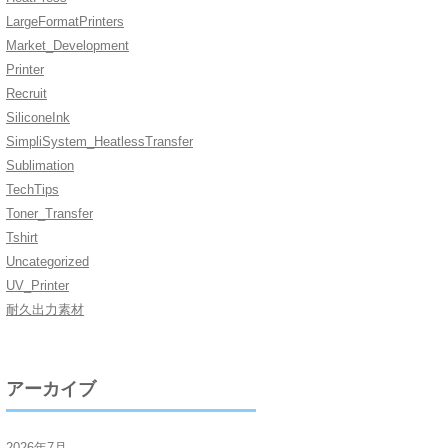
LargeFormatPrinters
Market_Development
Printer
Recruit
SiliconeInk
SimpliSystem_HeatlessTransfer
Sublimation
TechTips
Toner_Transfer
Tshirt
Uncategorized
UV_Printer
耐久出力素材
アーカイブ
2026年7月