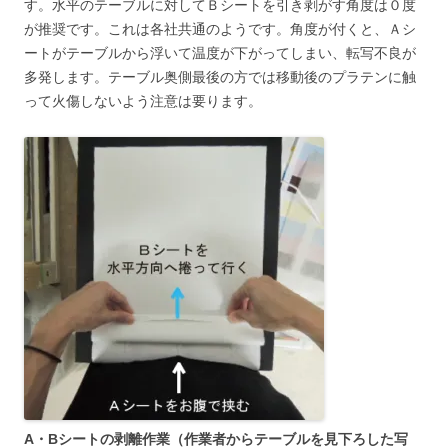
す。水平のテーブルに対してＢシートを引き剥がす角度は０度
が推奨です。これは各社共通のようです。角度が付くと、Ａシ
ートがテーブルから浮いて温度が下がってしまい、転写不良が
多発します。テーブル奥側最後の方では移動後のプラテンに触
って火傷しないよう注意は要ります。
A・Bシートの剥離作業（作業者からテーブルを見下ろした写