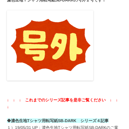
濃色生地Ｔシャツ用転写紙SB-DARKの号外２号です！
↓ ↓ ↓ これまでのシリーズ記事を是非ご覧ください ↓ ↓
↓
◆濃色生地Tシャツ用転写紙SB-DARK シリーズ４記事
１）19/05/31 UP：濃色生地Tシャツ用転写紙SB-DARKのご案