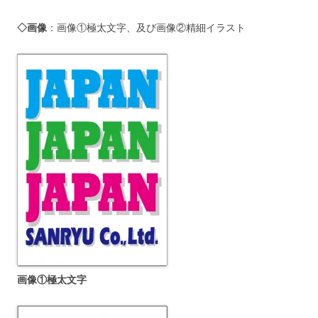
◇画像
：画像①極太文字、及び画像②精細イラスト
画像①極太文字