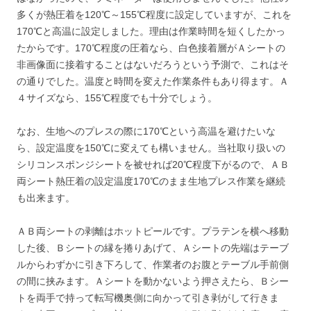
多くが熱圧着を120℃～155℃程度に設定していますが、これを
170℃と高温に設定しました。理由は作業時間を短くしたかっ
たからです。170℃程度の圧着なら、白色接着層がＡシートの
非画像面に接着することはないだろうという予測で、これはそ
の通りでした。温度と時間を変えた作業条件もあり得ます。Ａ
４サイズなら、155℃程度でも十分でしょう。
なお、生地へのプレスの際に170℃という高温を避けたいな
ら、設定温度を150℃に変えても構いません。当社取り扱いの
シリコンスポンジシートを被せれば20℃程度下がるので、ＡＢ
両シート熱圧着の設定温度170℃のまま生地プレス作業を継続
も出来ます。
ＡＢ両シートの剥離はホットピールです。プラテンを横へ移動
した後、Ｂシートの縁を捲りあげて、Ａシートの先端はテーブ
ルからわずかに引き下ろして、作業者のお腹とテーブル手前側
の間に挟みます。Ａシートを動かないよう押さえたら、Ｂシー
トを両手で持って転写機奥側に向かって引き剥がして行きま