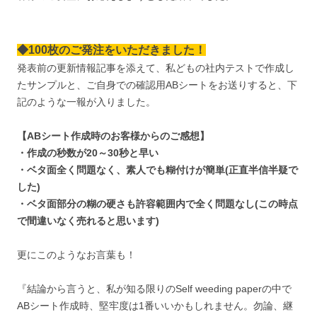
◆100枚のご発注をいただきました！
発表前の更新情報記事を添えて、私どもの社内テストで作成し
たサンプルと、ご自身での確認用ABシートをお送りすると、下
記のような一報が入りました。
【ABシート作成時のお客様からのご感想】
・作成の秒数が20～30秒と早い
・ベタ面全く問題なく、素人でも糊付けが簡単(正直半信半疑で
した)
・ベタ面部分の糊の硬さも許容範囲内で全く問題なし(この時点
で間違いなく売れると思います)
更にこのようなお言葉も！
『結論から言うと、私が知る限りのSelf weeding paperの中で
ABシート作成時、堅牢度は1番いいかもしれません。勿論、継