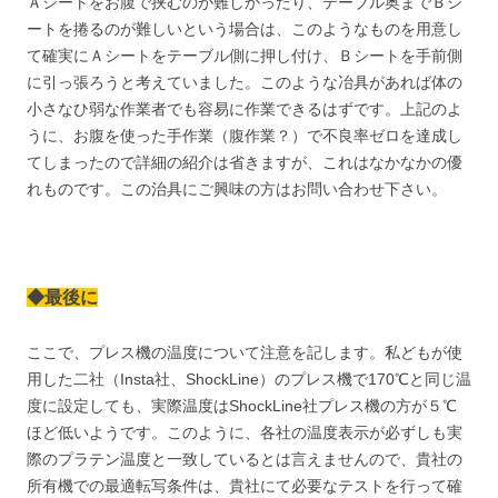
Ａシートをお腹で挟むのが難しかったり、テーブル奥までＢシ
ートを捲るのが難しいという場合は、このようなものを用意し
て確実にＡシートをテーブル側に押し付け、Ｂシートを手前側
に引っ張ろうと考えていました。このような冶具があれば体の
小さなひ弱な作業者でも容易に作業できるはずです。上記のよ
うに、お腹を使った手作業（腹作業？）で不良率ゼロを達成し
てしまったので詳細の紹介は省きますが、これはなかなかの優
れものです。この治具にご興味の方はお問い合わせ下さい。
◆最後に
ここで、プレス機の温度について注意を記します。私どもが使
用した二社（Insta社、ShockLine）のプレス機で170℃と同じ温
度に設定しても、実際温度はShockLine社プレス機の方が５℃
ほど低いようです。このように、各社の温度表示が必ずしも実
際のプラテン温度と一致しているとは言えませんので、貴社の
所有機での最適転写条件は、貴社にて必要なテストを行って確