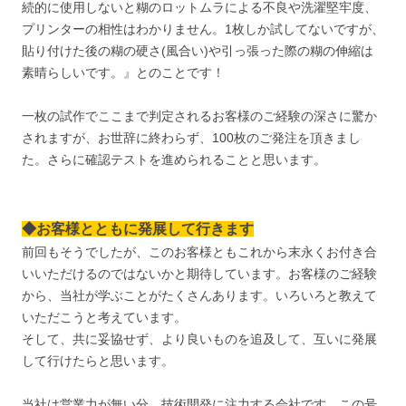
続的に使用しないと糊のロットムラによる不良や洗濯堅牢度、
プリンターの相性はわかりません。1枚しか試してないですが、
貼り付けた後の糊の硬さ(風合い)や引っ張った際の糊の伸縮は
素晴らしいです。』とのことです！
一枚の試作でここまで判定されるお客様のご経験の深さに驚か
されますが、お世辞に終わらず、100枚のご発注を頂きまし
た。さらに確認テストを進められることと思います。
◆お客様とともに発展して行きます
前回もそうでしたが、このお客様ともこれから末永くお付き合
いいただけるのではないかと期待しています。お客様のご経験
から、当社が学ぶことがたくさんあります。いろいろと教えて
いただこうと考えています。
そして、共に妥協せず、より良いものを追及して、互いに発展
して行けたらと思います。
当社は営業力が無い分、技術開発に注力する会社です。この号