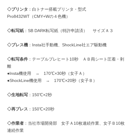
◇プリンタ
：白トナー搭載プリンタ・型式
Pro8432WT（CMY+Wの４色機）
◇転写紙
：SB DARK転写紙（特許申請済） サイズＡ３
◇プレス機
：Insta社手動機、ShockLine社エア駆動機
◇転写条件
：テーブルプレヒート10秒 ＡＢ両シート圧着・剥
離
●Insta機使用 → 170℃×30秒（女子Ａ）
●ShockLine機使用 → 170℃×20秒（女子Ｂ）
◇生地転写
：150℃×2秒
◇再プレス
：150℃×20秒
◇作業者
：当社市場開発部 女子Ａ10枚連続作業、女子Ｂ10枚
連続作業