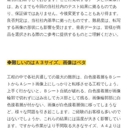
は、あくまでも今回の当社社内のテスト結果に拠るものであ
り、保証値ではありません。今後変更することもあり得ます。
良否判定は、当社社内基準に拠ったものです。難易度は、転写
する画像の形状にも影響を受けます。発表データは、皆様が商
品を選択される際のご参考に提供するものとご理解ください。
◆難しいのはＡ３サイズ、画像はベタ
工程の中で各社共通しての最大の難所は、白色接着層をＢシー
トからＡシート画像上にしっかりと転移させる工程でしょう。
上手く行かないと、Ｂシート台紙が破れる、白色接着層が画像
輪郭で切れずにはみ出してカス部として残る、画像輪郭部に白
色接着層が付かない、画像が白色接着層側に移ってしまうな
ど、様々な問題を引き起こします。ご経験のお客様も多いので
はないでしょうか。これらの結果には温度が大きく影響してい
ます。ですから作業がより手間取る大きなサイズ、Ａ４よりは