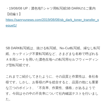
・19/08/08 UP：濃色地Tシャツ用転写紙SB DARKの1ご案内
【続編１】
https://sanryunews.com/2019/08/08/sb_dark_toner_transfer_s
equel1/
SB DARK転写紙は、抜ける転写紙、No-Cut転写紙、縁なし転写
紙、カッティング不要転写紙など、さまざまな名称で呼ばれる
ＡＢ両シートを用いた濃色生地への転写用セルフウィーディン
グ型転写紙です。
これまでご紹介してきたように、その品質と作業性は、各社各
様です。しかし、お客様の声を総合すると、品質の他にも重要
な三つのポイント、「不良率、作業性、価格」があるようで
す。今回はその中の不良率について社内確認テストを行いまし
た。