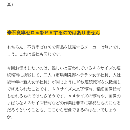
真）
◆不良率ゼロ％をＰＲするのではありません
もちろん、不良率ゼロ％で商品を販売するメーカーは無いでし
ょう。これは当社も同じです。
今回お伝えしたいのは、難しいと言われているＡ３サイズの連
続転写に挑戦して、二人（市場開発部ベテラン女子社員、入社
後半年の新人女子社員）が同じように10枚連続転写を失敗無し
で終えられたことです。Ａ３サイズ太文字転写、精細画像転写
も恐れるものではなさそうです。Ａ４サイズの転写や、画像の
まばらなＡ３サイズ転写などの作業は非常に容易なものになる
だろうということも、ここから想像できるのはないでしょう
か。