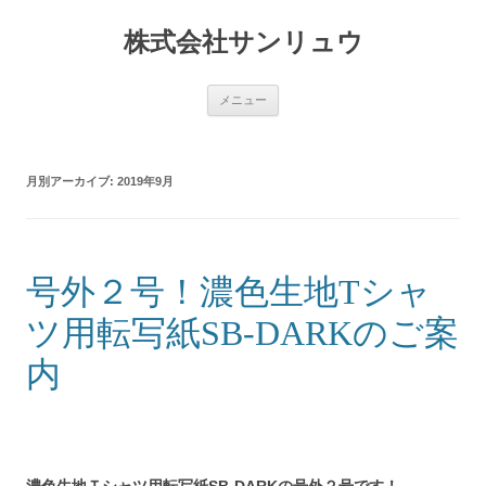
コ
ン
株式会社サンリュウ
テ
ン
ツ
へ
ス
メニュー
キ
ッ
プ
月別アーカイブ:
2019年9月
号外２号！濃色生地Tシャ
ツ用転写紙SB-DARKのご案
内