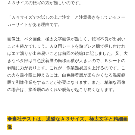
Ａ３サイズの転写の方が難しいのです。
「Ａ４サイズでお試しの上ご注文」と注意書きをしているメー
カーサイトがある理由です。
画像は、ベタ画像、極太文字画像が難しく、転写不良が出易い
ことも確かでしょう。ＡＢ両シートを熱プレス機で押し付けれ
ばエア溜りが出来易いことは前回の続編1に記しました。又、大
きなベタ部は白色接着層の転移面積が大きいので、Ｂシートの
剥離に力が要ります。これが、作業難易度を上げるのです。こ
の力を最小限に抑えるには、白色接着層が柔らかくなる温度範
囲で剥離作業をすることが必要になります。また、精細な画像
の場合は、接着層のめくれや脱落が起こり易くなります。
◆当社テストは、過酷なＡ３サイズ、極太文字と精細画
像